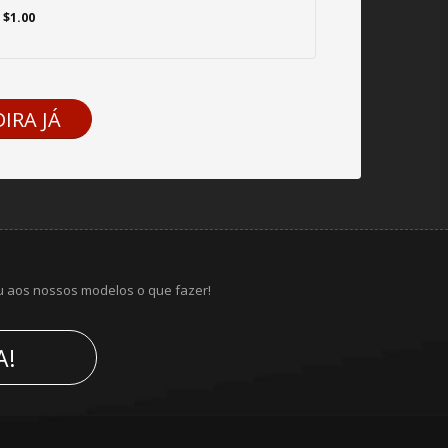
 $1.00
IRA JÁ
u aos nossos modelos o que fazer!
A!